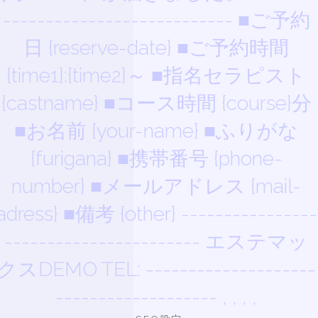
--------------------------- ■ご予約
日 {reserve-date} ■ご予約時間
{time1}:{time2}～ ■指名セラピスト
{castname} ■コース時間 {course}分
■お名前 {your-name} ■ふりがな
{furigana} ■携帯番号 {phone-
number} ■メールアドレス {mail-
adress} ■備考 {other} ----------------
----------------------- エステマッ
クスDEMO TEL: --------------------
------------------- , , , ,