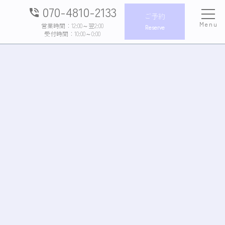
070-4810-2133
phone_in_talk
ご予約
Menu
営業時間：12:00～翌2:00
Reserve
受付時間：10:00～0:00