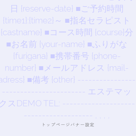
日 {reserve-date} ■ご予約時間
{time1}:{time2}～ ■指名セラピスト
{castname} ■コース時間 {course}分
■お名前 {your-name} ■ふりがな
{furigana} ■携帯番号 {phone-
number} ■メールアドレス {mail-
adress} ■備考 {other} ----------------
----------------------- エステマッ
クスDEMO TEL: --------------------
------------------- , , , ,
トップページバナー設定